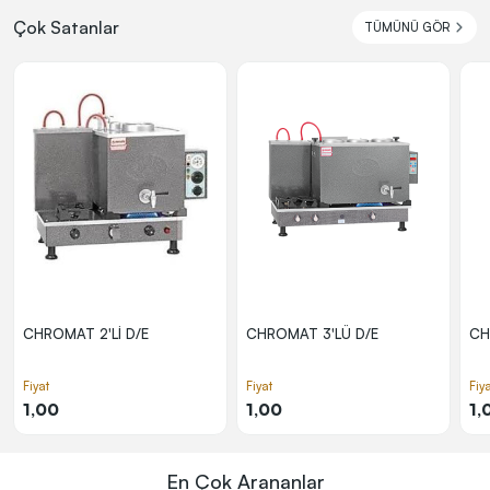
Çok Satanlar
TÜMÜNÜ GÖR
CHROMAT 2'Lİ D/E
CHROMAT 3'LÜ D/E
CH
Fiyat
Fiyat
Fiy
1,00
1,00
1,
En Çok Arananlar