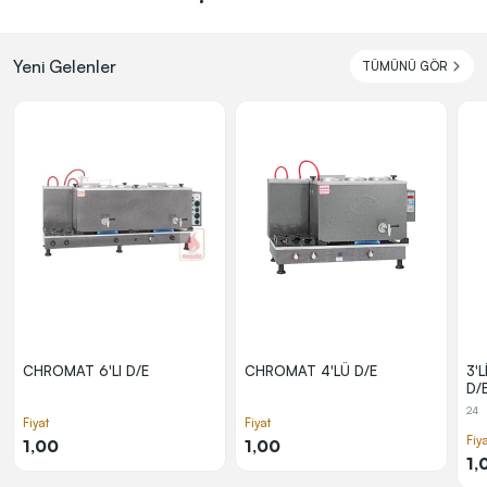
Yeni Gelenler
TÜMÜNÜ GÖR
CHROMAT 6'LI D/E
CHROMAT 4'LÜ D/E
3'
D/
24
Fiyat
Fiyat
Fiy
1,00
1,00
1,