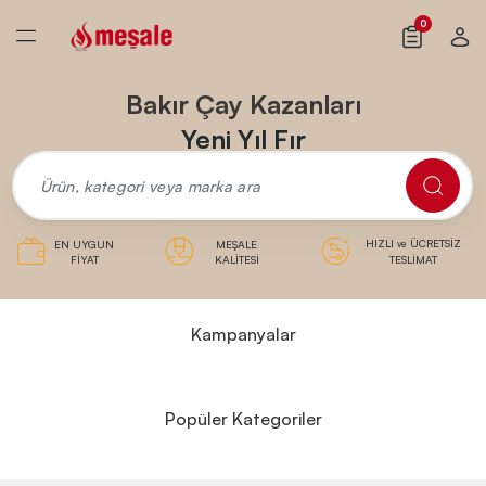
0
Bakır Çay Kazanları
Yeni Yıl Fırsat
HIZLI
ÜCRETSİZ
EN UYGUN
MEŞALE
ve
FİYAT
KALİTESİ
TESLİMAT
Kampanyalar
Popüler Kategoriler