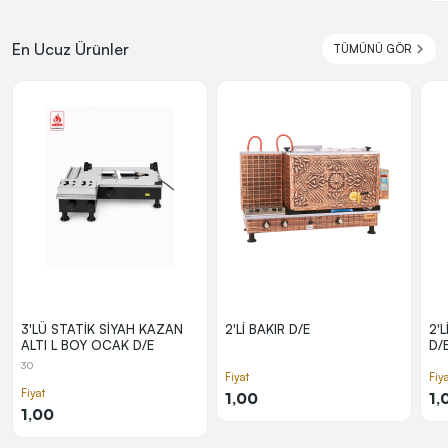
En Ucuz Ürünler
TÜMÜNÜ GÖR
3'LÜ STATİK SİYAH KAZAN
2'Lİ BAKIR D/E
2'
ALTI L BOY OCAK D/E
D/
30
Fiyat
Fiy
Fiyat
1,00
1,
1,00